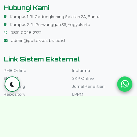
Hubungi Kami
Kampus 1: Jl. Gedongkuning Selatan 2A, Bantul
Kampus 2: Jl. Purwanggan 35, Yogyakarta
0851-0048-2722
admin@poltekkes-bsi.ac.id
Link Sistem Eksternal
PMB Online
Inofarma
SIAKAD
SKP Online
X-Learning
Jurnal Penelitian
Repository
LPPM
Perpustakaan
LPMI
Inlislite
YouTube BSI
ESPMI